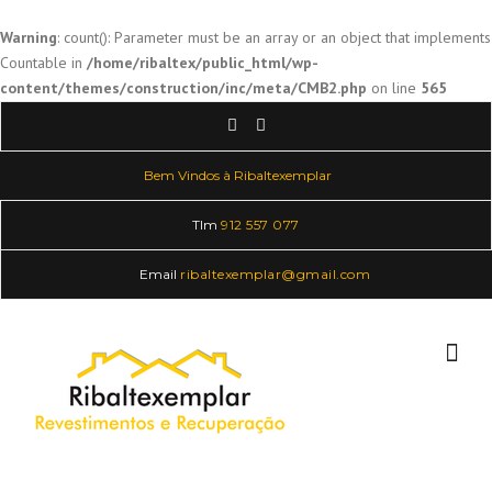
Warning
: count(): Parameter must be an array or an object that implements
Countable in
/home/ribaltex/public_html/wp-
content/themes/construction/inc/meta/CMB2.php
on line
565
Skip
to
content
Bem Vindos à Ribaltexemplar
Tlm
912 557 077
Email
ribaltexemplar@gmail.com