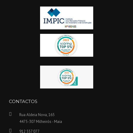
U
I
L
D
E
R
S
”
CONTACTOS
Rua Aldeia Nova, 165
4475-307 Milheirós - Maia
912 557 077