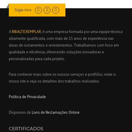
T
R
Siga-nos
U
C
T
I
A
RIBALTEXEMPLAR
, é uma empresa formada por uma equipe técnica
O
altamente qualificada, com mais de 15 anos de experiência nas
N
áreas de isolamentos e revestimentos. Trabalhamos com foco em
H
qualidade e eficiência, oferecendo soluções inovadoras e
O
personalizadas para cada projeto.
N
O
R
Para conhecer mais sobre os nossos serviços e portfólio, visite o
E
nosso site e veja os detalhes dos trabalhos realizados.
D
W
I
Política de Privacidade
T
H
A
Dispomos de
Livro de Reclamações Online
G
C
CERTIFICADOS
B